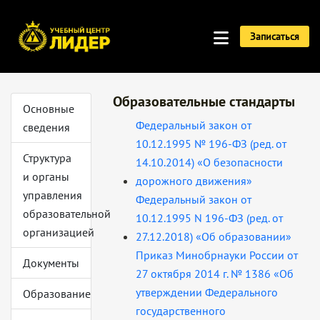
Записаться
Образовательные стандарты
Основные
Федеральный закон от
сведения
10.12.1995 № 196-ФЗ (ред. от
Структура
14.10.2014) «О безопасности
и органы
дорожного движения»
управления
Федеральный закон от
образовательной
10.12.1995 N 196-ФЗ (ред. от
организацией
27.12.2018)
«
Об образовании
»
Приказ Минобрнауки России от
Документы
27 октября 2014 г. № 1386 «Об
утверждении Федерального
Образование
государственного